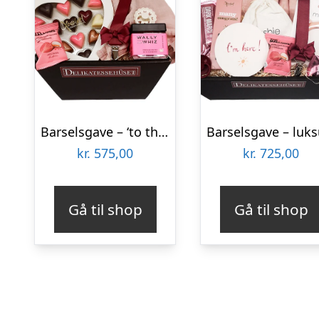
Barselsgave – ‘to the moon and back’
kr.
575,00
kr.
725,00
Gå til shop
Gå til shop