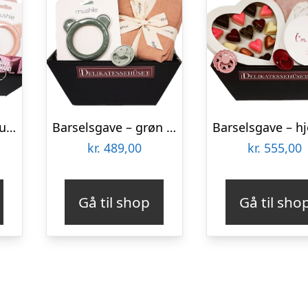
Barselsgave – luksus til den nyfødte pige
Barselsgave – grøn forkælelse til den lille dreng
kr.
489,00
kr.
555,00
Gå til shop
Gå til sho