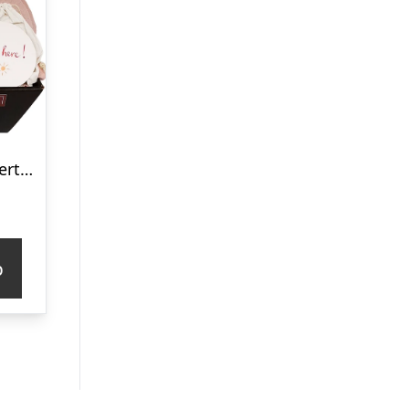
Barselsgave – hjertelig tillykke med den lille ny
p