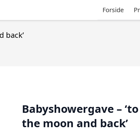
Forside
P
d back’
Babyshowergave – ‘to
the moon and back’