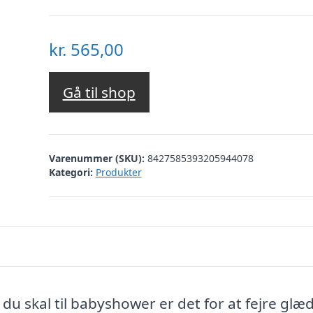
kr.
565,00
Gå til shop
Varenummer (SKU):
8427585393205944078
Kategori:
Produkter
du skal til babyshower er det for at fejre glæ