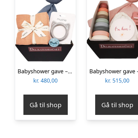
Babyshower gave – blå forkælelse til den lille dreng
kr.
480,00
kr.
515,00
Gå til shop
Gå til shop