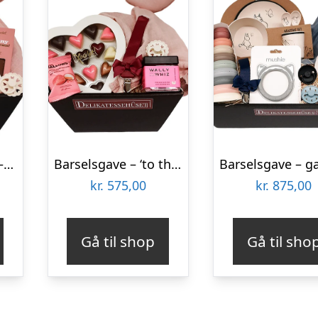
Babyshower gave – ‘hello babygirl’
Barselsgave – ‘to the moon and back’
kr.
575,00
kr.
875,00
Gå til shop
Gå til sho