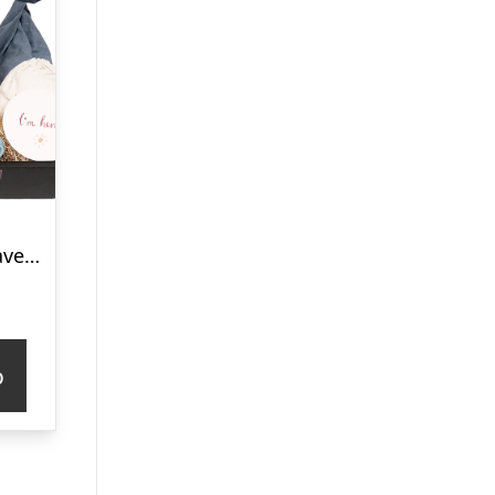
Barselsgave – gavekurv med blå luksusforkælelse til den lille babydreng
p