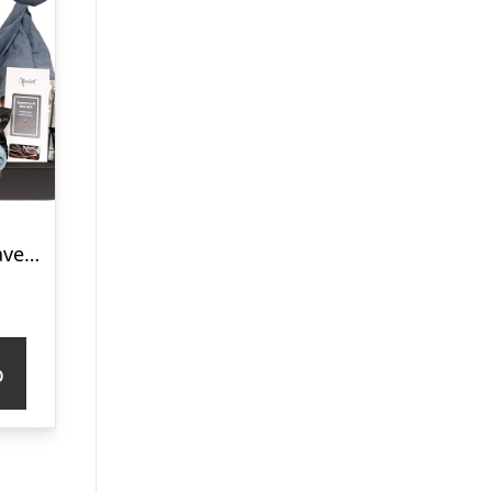
Barselsgave – gavekurv med luksusforkælelse til far, mor og baby
p