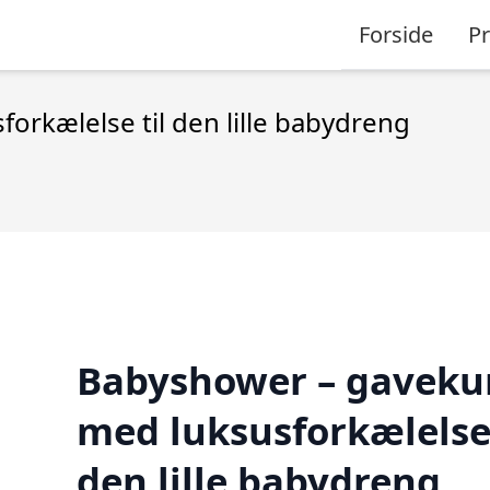
Forside
P
rkælelse til den lille babydreng
Babyshower – gaveku
med luksusforkælelse 
den lille babydreng