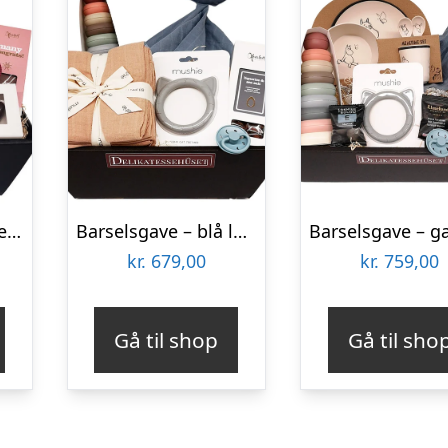
Gave til babyshower – babyforkælelse og chokolade til mor og far
Barselsgave – blå luksusforkælelse til den lille dreng
kr.
679,00
kr.
759,00
Gå til shop
Gå til sho