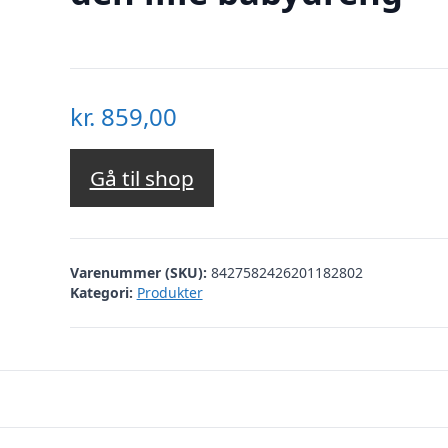
kr.
859,00
Gå til shop
Varenummer (SKU):
8427582426201182802
Kategori:
Produkter