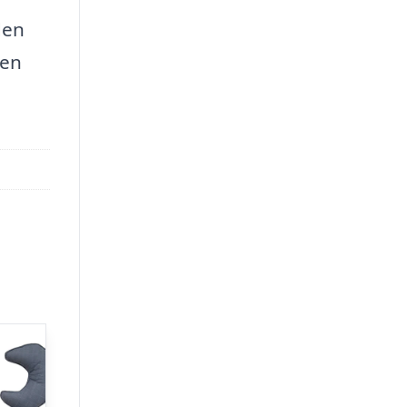
den
den