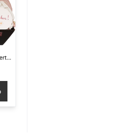
Barselsgave – hjertelig tillykke med den lille ny
p