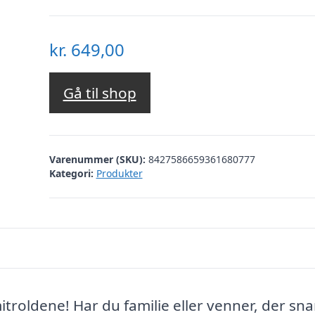
kr.
649,00
Gå til shop
Varenummer (SKU):
8427586659361680777
Kategori:
Produkter
ldene! Har du familie eller venner, der sna