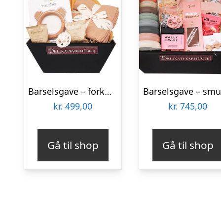
Barselsgave – forkælelse til den lille dreng eller pige
kr.
499,00
kr.
745,00
Gå til shop
Gå til shop