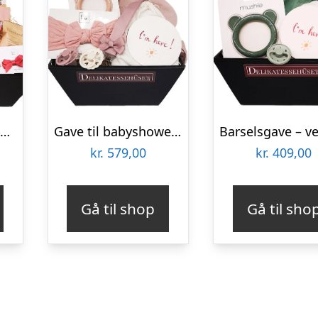
Barselsgave – smuk gave til den lille baby-pige
Gave til babyshower – ‘pretty things to a pretty girl’
kr.
579,00
kr.
409,00
Gå til shop
Gå til sho