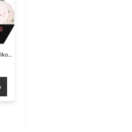
Barselsgave – velkommen til verden babyboy
p